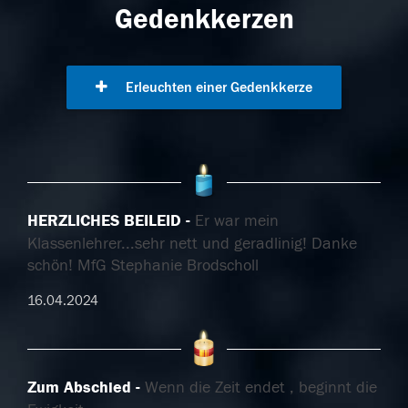
Gedenkkerzen
Erleuchten einer Gedenkkerze
HERZLICHES BEILEID
Er war mein
Klassenlehrer...sehr nett und geradlinig! Danke
schön! MfG Stephanie Brodscholl
16.04.2024
Zum Abschied
Wenn die Zeit endet , beginnt die