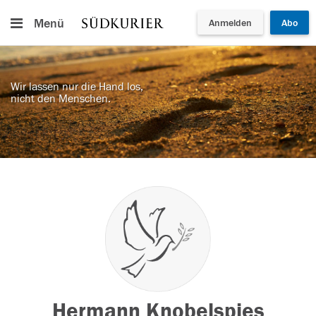
Menü
Anmelden
Abo
Wir lassen nur die Hand los,
nicht den Menschen.
Hermann Knobelspies