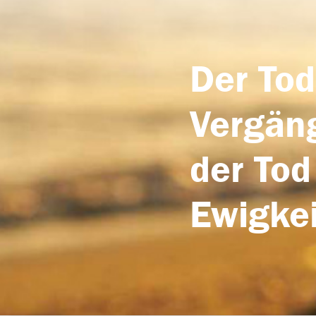
Der Tod
Vergäng
der Tod
Ewigkei