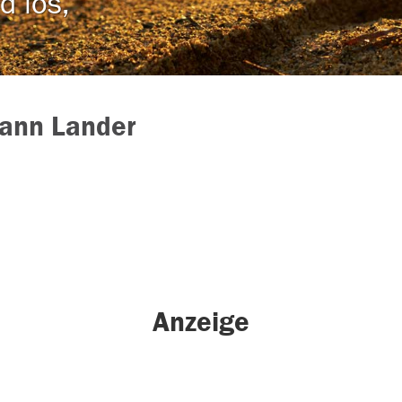
d los,
ann Lander
Anzeige