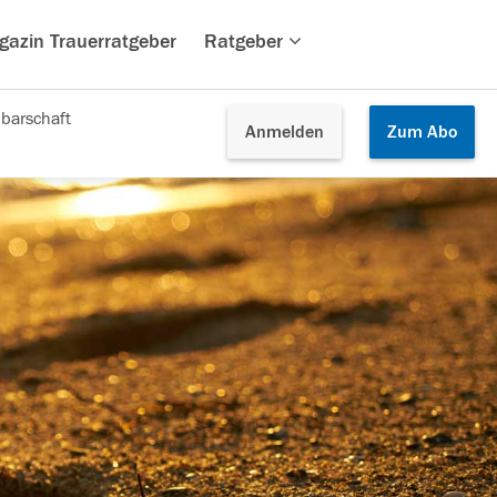
gazin Trauerratgeber
Ratgeber
barschaft
Anmelden
Zum
Abo