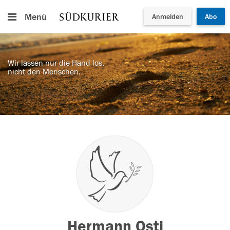
Menü
Anmelden
Abo
Wir lassen nur die Hand los,
nicht den Menschen.
Hermann Osti