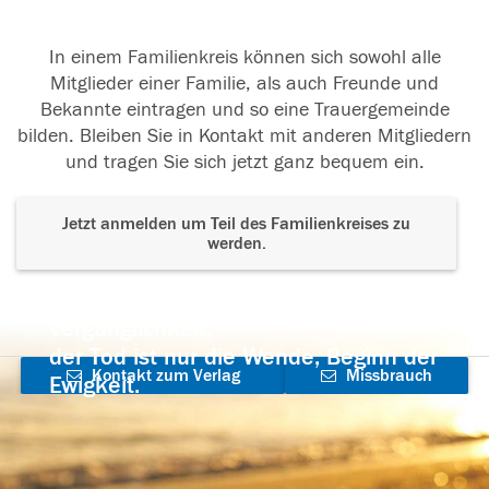
In einem Familienkreis können sich sowohl alle
Mitglieder einer Familie, als auch Freunde und
Bekannte eintragen und so eine Trauergemeinde
bilden. Bleiben Sie in Kontakt mit anderen Mitgliedern
und tragen Sie sich jetzt ganz bequem ein.
Jetzt anmelden um Teil des Familienkreises zu
werden.
Der Tod ist nicht das Ende, nicht die
Vergänglichkeit,
der Tod ist nur die Wende, Beginn der
Kontakt zum Verlag
Missbrauch
Ewigkeit.
aufnehmen
melden