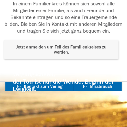
In einem Familienkreis können sich sowohl alle
Mitglieder einer Familie, als auch Freunde und
Bekannte eintragen und so eine Trauergemeinde
bilden. Bleiben Sie in Kontakt mit anderen Mitgliedern
und tragen Sie sich jetzt ganz bequem ein.
Jetzt anmelden um Teil des Familienkreises zu
werden.
Der Tod ist nicht das Ende, nicht die
Vergänglichkeit,
der Tod ist nur die Wende, Beginn der
Kontakt zum Verlag
Missbrauch
Ewigkeit.
aufnehmen
melden