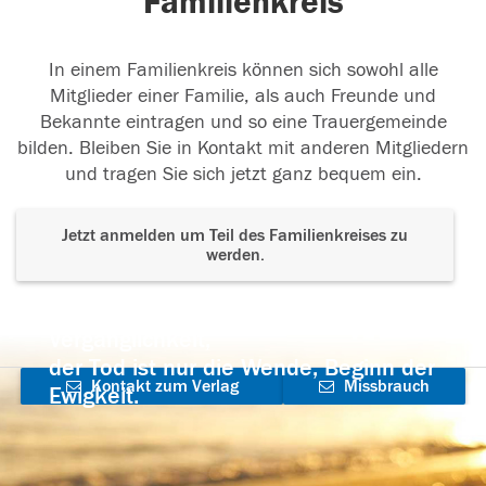
Familienkreis
In einem Familienkreis können sich sowohl alle
Mitglieder einer Familie, als auch Freunde und
Bekannte eintragen und so eine Trauergemeinde
bilden. Bleiben Sie in Kontakt mit anderen Mitgliedern
und tragen Sie sich jetzt ganz bequem ein.
Jetzt anmelden um Teil des Familienkreises zu
werden.
Der Tod ist nicht das Ende, nicht die
Vergänglichkeit,
der Tod ist nur die Wende, Beginn der
Kontakt zum Verlag
Missbrauch
Ewigkeit.
aufnehmen
melden