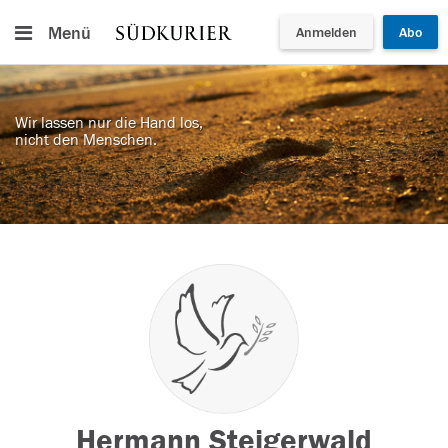
Menü
Anmelden
Abo
Wir lassen nur die Hand los,
nicht den Menschen.
Hermann Steigerwald