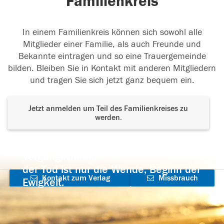
Familienkreis
In einem Familienkreis können sich sowohl alle
Mitglieder einer Familie, als auch Freunde und
Bekannte eintragen und so eine Trauergemeinde
bilden. Bleiben Sie in Kontakt mit anderen Mitgliedern
und tragen Sie sich jetzt ganz bequem ein.
Jetzt anmelden um Teil des Familienkreises zu
werden.
Der Tod ist nicht das Ende, nicht die
Vergänglichkeit,
der Tod ist nur die Wende, Beginn der
Kontakt zum Verlag
Missbrauch
Ewigkeit.
aufnehmen
melden