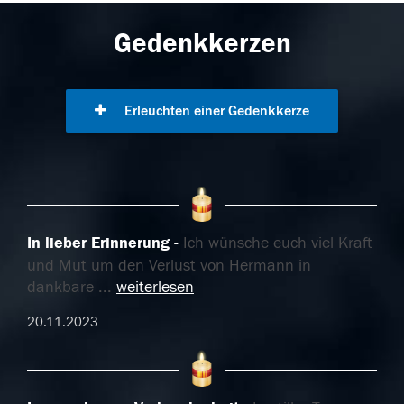
Gedenkkerzen
Erleuchten einer Gedenkkerze
In lieber Erinnerung
Ich wünsche euch viel Kraft
und Mut um den Verlust von Hermann in
dankbare
...
weiterlesen
20.11.2023