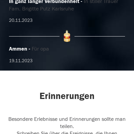
In ganz langer Verbundenheit
In stiller Trauer
Fam. Brigitte Putz Karlsruhe
20.11.2023
Ammen
Für opa
19.11.2023
Erinnerungen
Besondere Erlebnisse und Erinnerungen sollte man
teilen.
Schreiben Sie über die Ereignisse, die Ihnen