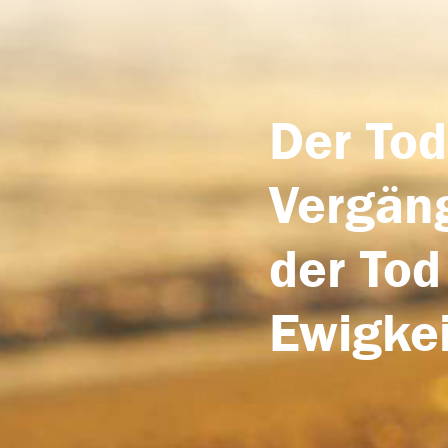
Der Tod
Vergäng
der Tod
Ewigkei