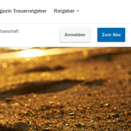
gazin Trauerratgeber
Ratgeber
barschaft
Anmelden
Zum
Abo