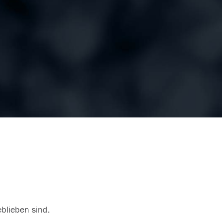
eblieben sind.