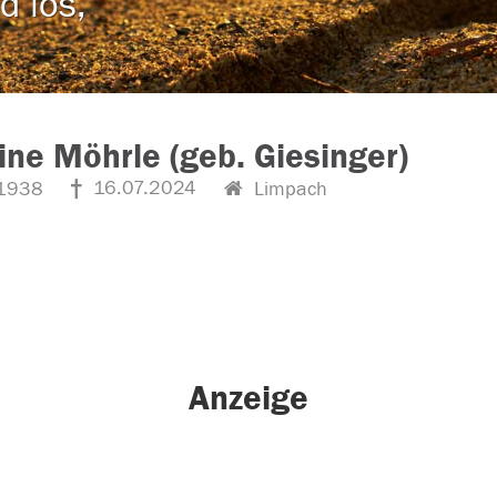
d los,
ne Möhrle (geb. Giesinger)
16.07.2024
1938
Limpach
Anzeige