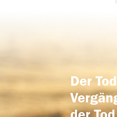
Der Tod
Vergäng
der Tod