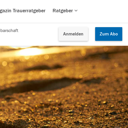
gazin Trauerratgeber
Ratgeber
barschaft
Anmelden
Zum
Abo