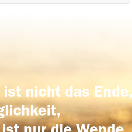
 ist nicht das Ende,
lichkeit,
 ist nur die Wende,