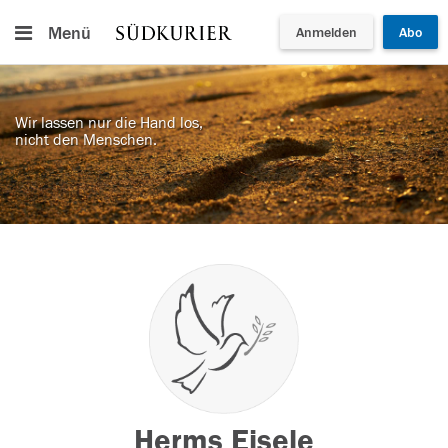
Menü
Anmelden
Abo
Wir lassen nur die Hand los,
nicht den Menschen.
Herms Eisele