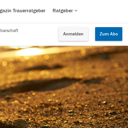
gazin Trauerratgeber
Ratgeber
barschaft
Anmelden
Zum
Abo