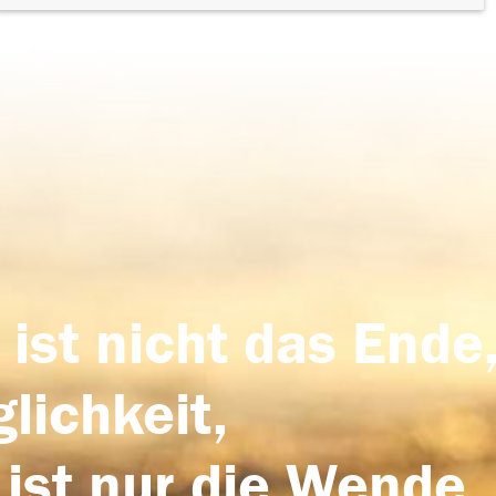
 ist nicht das Ende,
lichkeit,
 ist nur die Wende,