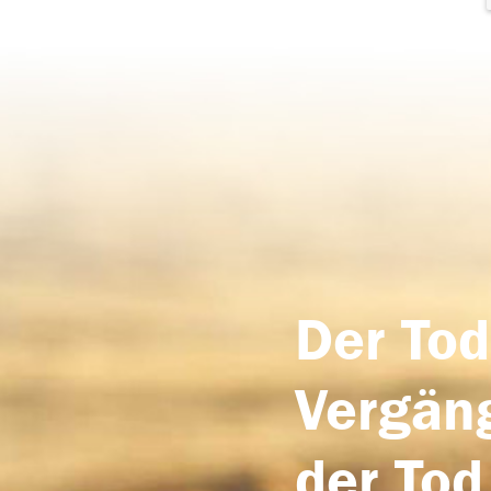
Der Tod
Vergäng
der Tod