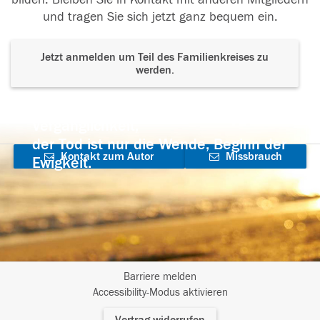
und tragen Sie sich jetzt ganz bequem ein.
Jetzt anmelden um Teil des Familienkreises zu
werden.
Der Tod ist nicht das Ende, nicht die
Vergänglichkeit,
der Tod ist nur die Wende, Beginn der
Kontakt zum Autor
Missbrauch
Ewigkeit.
aufnehmen
melden
Barriere melden
I
Accessibility-Modus aktivieren
m