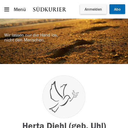
Menü
Anmelden
Abo
Wir lassen nur die Hand los,
nicht den Menschen.
Herta Diehl (geb. Uhl)