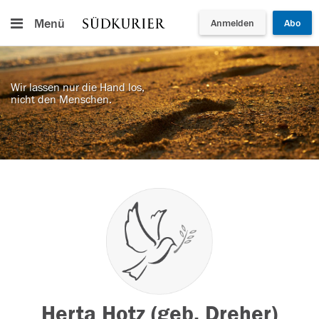
Menü
Anmelden
Abo
Wir lassen nur die Hand los,
nicht den Menschen.
Herta Hotz (geb. Dreher)