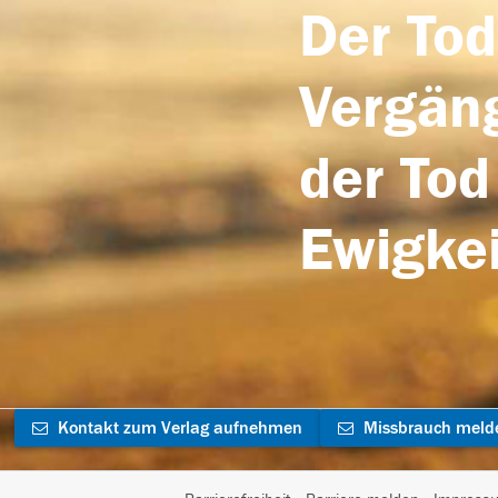
Der Tod
Vergäng
der Tod
Ewigkei
Kontakt zum Verlag aufnehmen
Missbrauch meld