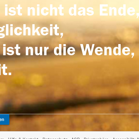
 ist nicht das Ende,
lichkeit,
 ist nur die Wende,
t.
en