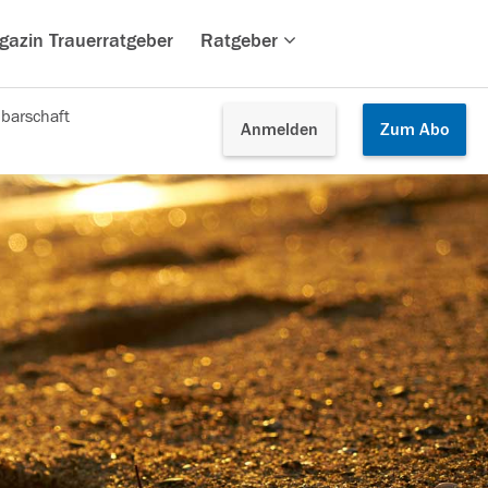
gazin Trauerratgeber
Ratgeber
barschaft
Anmelden
Zum
Abo