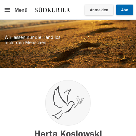
Menü
Anmelden
Abo
Wir lassen nur die Hand los,
nicht den Menschen.
Herta Koslowski