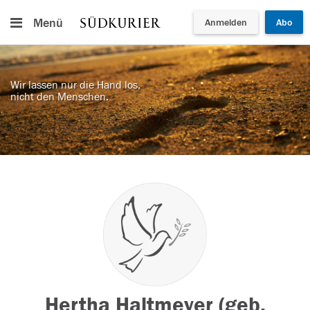
Menü
Anmelden
Abo
Wir lassen nur die Hand los,
nicht den Menschen.
Hertha Haltmeyer (geb.