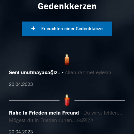
Gedenkkerzen
Erleuchten einer Gedenkkerze
Seni unutmayacağız..
Allah rahmet eylesin
20.04.2023
Ruhe in Frieden mein Freund
Du wirst fehlen...
Mögest du in Frieden ruhen.. 🙏🏼😔
20.04.2023