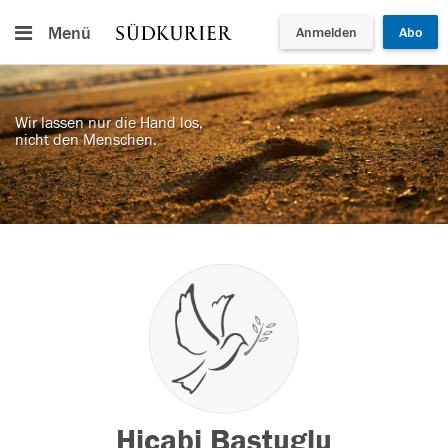
Menü
Anmelden
Abo
Wir lassen nur die Hand los,
nicht den Menschen.
Hicabi Bastuglu