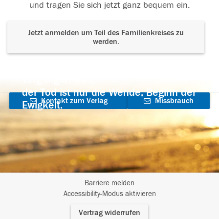
und tragen Sie sich jetzt ganz bequem ein.
Jetzt anmelden um Teil des Familienkreises zu
werden.
Der Tod ist nicht das Ende, nicht die
Vergänglichkeit,
der Tod ist nur die Wende, Beginn der
Kontakt zum Verlag
Missbrauch
Ewigkeit.
aufnehmen
melden
Barriere melden
I
Accessibility-Modus aktivieren
m
Vertrag widerrufen