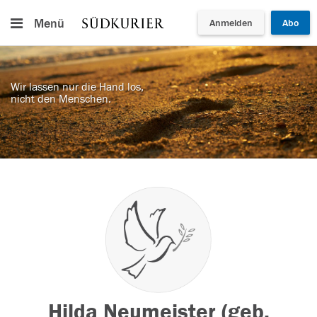
Menü
Anmelden
Abo
Wir lassen nur die Hand los,
nicht den Menschen.
Hilda Neumeister (geb.