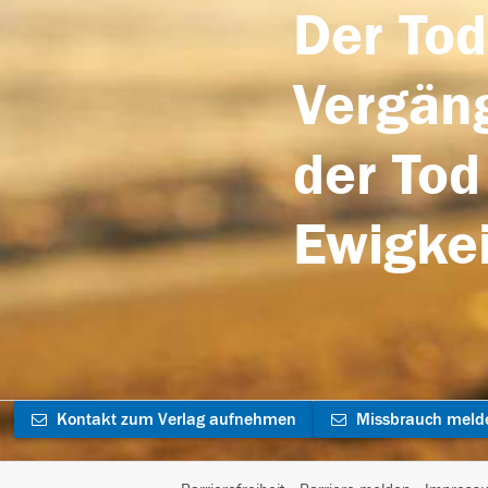
Der Tod
Vergäng
der Tod
Ewigkei
Kontakt zum Verlag aufnehmen
Missbrauch meld