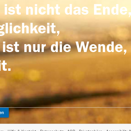
 ist nicht das Ende,
lichkeit,
 ist nur die Wende,
t.
en