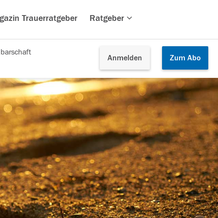
gazin Trauerratgeber
Ratgeber
barschaft
Anmelden
Zum
Abo