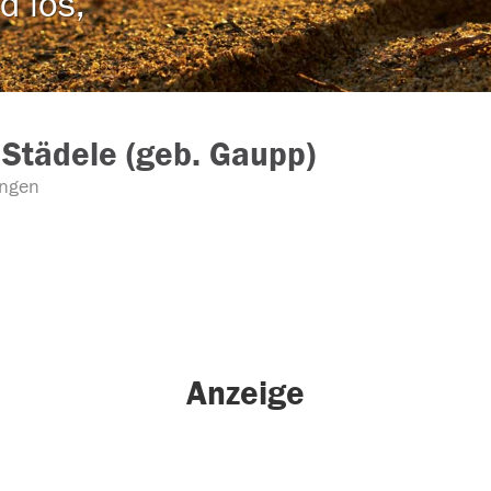
d los,
 Städele (geb. Gaupp)
ingen
Anzeige