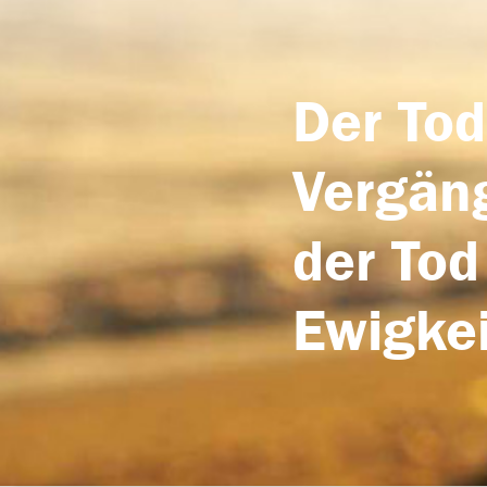
Der Tod
Vergäng
der Tod
Ewigkei