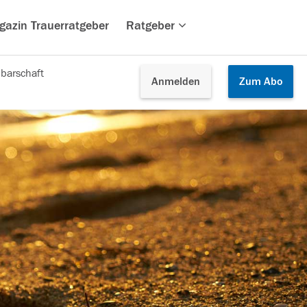
gazin Trauerratgeber
Ratgeber
barschaft
Anmelden
Zum
Abo