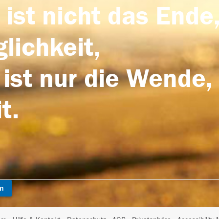
 ist nicht das Ende,
lichkeit,
 ist nur die Wende,
t.
en