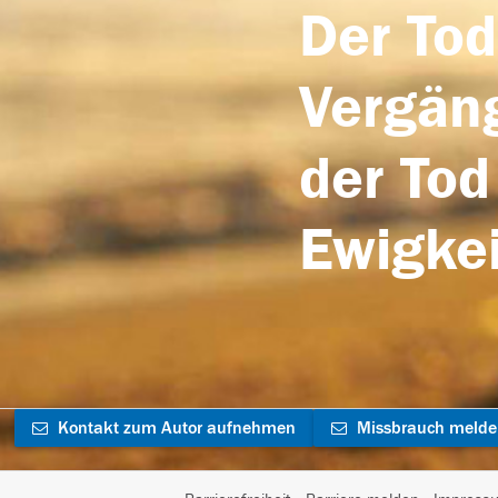
Der Tod
Vergäng
der Tod
Ewigkei
Kontakt zum Autor aufnehmen
Missbrauch meld