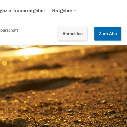
gazin Trauerratgeber
Ratgeber
barschaft
Anmelden
Zum
Abo