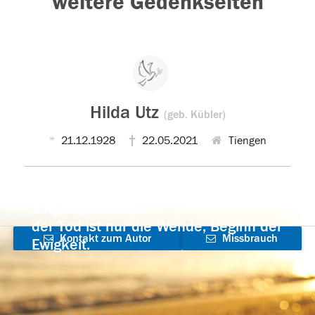
weitere Gedenkseiten
Hilda Utz
(geb. Kübler)
21.12.1928
22.05.2021
Tiengen
Der Tod ist nicht das Ende, nicht die
Vergänglichkeit,
der Tod ist nur die Wende, Beginn der
Kontakt zum Autor
Missbrauch
Ewigkeit.
aufnehmen
melden