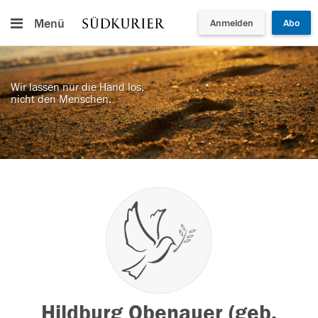
Menü
Anmelden
Abo
Wir lassen nur die Hand los,
nicht den Menschen.
Hildburg Obenauer (geb.