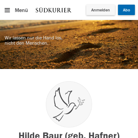
Menü
Anmelden
Abo
Wir lassen nur die Hand los,
nicht den Menschen.
Hilde Baur (geb. Hafner)