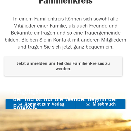
Familienkreis
In einem Familienkreis können sich sowohl alle
Mitglieder einer Familie, als auch Freunde und
Bekannte eintragen und so eine Trauergemeinde
bilden. Bleiben Sie in Kontakt mit anderen Mitgliedern
und tragen Sie sich jetzt ganz bequem ein.
Jetzt anmelden um Teil des Familienkreises zu
werden.
Der Tod ist nicht das Ende, nicht die
Vergänglichkeit,
der Tod ist nur die Wende, Beginn der
Kontakt zum Verlag
Missbrauch
Ewigkeit.
aufnehmen
melden