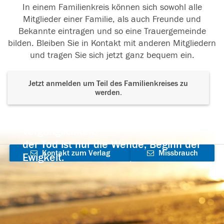
In einem Familienkreis können sich sowohl alle
Mitglieder einer Familie, als auch Freunde und
Bekannte eintragen und so eine Trauergemeinde
bilden. Bleiben Sie in Kontakt mit anderen Mitgliedern
und tragen Sie sich jetzt ganz bequem ein.
Jetzt anmelden um Teil des Familienkreises zu
werden.
Der Tod ist nicht das Ende, nicht die
Vergänglichkeit,
der Tod ist nur die Wende, Beginn der
Kontakt zum Verlag
Missbrauch
Ewigkeit.
aufnehmen
melden