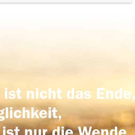
 ist nicht das Ende,
lichkeit,
 ist nur die Wende,