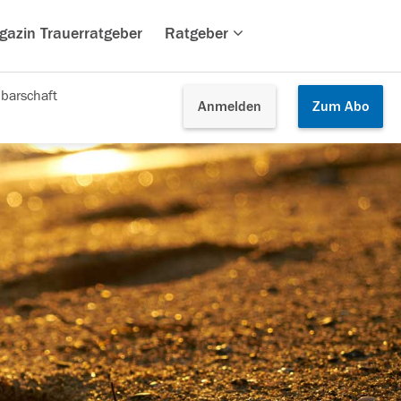
gazin Trauerratgeber
Ratgeber
barschaft
Anmelden
Zum
Abo