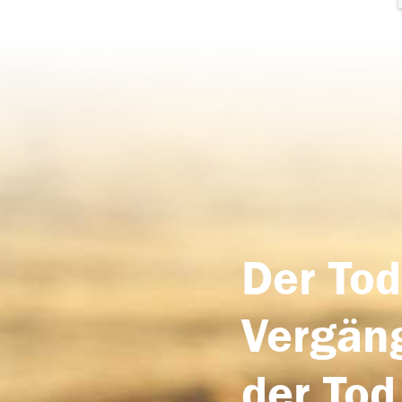
Der Tod
Vergäng
der Tod