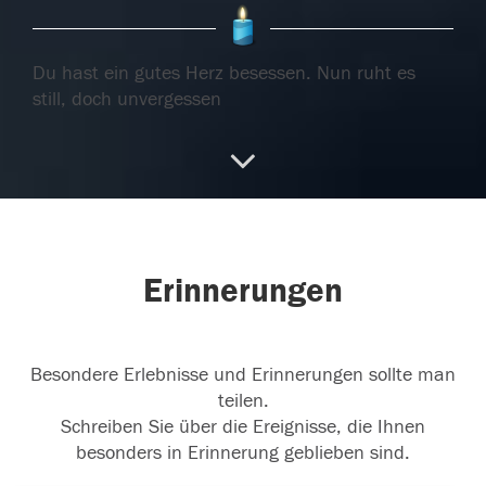
Du hast ein gutes Herz besessen. Nun ruht es
still, doch unvergessen
23.12.2017
Für dich liebe Gotti und deine Schwester Elfriede
sowie dein Bruder Ernst
...
weiterlesen
Erinnerungen
19.12.2017
Besondere Erlebnisse und Erinnerungen sollte man
teilen.
Keiner geht ganz von uns- er geht nur
Schreiben Sie über die Ereignisse, die Ihnen
vorrausichtlich!
besonders in Erinnerung geblieben sind.
17.12.2017