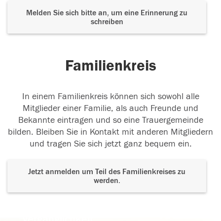
Melden Sie sich bitte an, um eine Erinnerung zu
schreiben
Liebe Gotti: Ein Kerzchen auch für dich und deine
Schwester Elfriede
...
weiterlesen
Familienkreis
12.12.2017
In einem Familienkreis können sich sowohl alle
Mitglieder einer Familie, als auch Freunde und
Bekannte eintragen und so eine Trauergemeinde
Liebe Gotti: Ein Kerzchen auch für dich und deine
bilden. Bleiben Sie in Kontakt mit anderen Mitgliedern
Schwester Elfriede
...
weiterlesen
und tragen Sie sich jetzt ganz bequem ein.
12.12.2017
Jetzt anmelden um Teil des Familienkreises zu
werden.
Der Tod ist nicht das Ende, nicht die
06.03.2017
Vergänglichkeit,