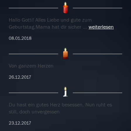
Hallo Gotti! Alles Liebe und gute zum
Geburtstag.Mama hat dir sicher
...
weiterlesen
08.01.2018
Von ganzem Herzen
26.12.2017
Du hast ein gutes Herz besessen. Nun ruht es
still, doch unvergessen
23.12.2017