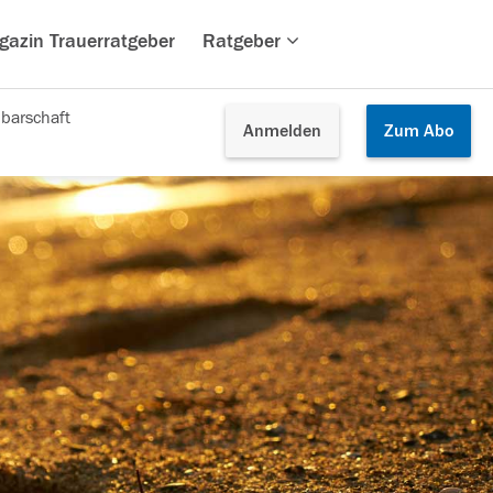
gazin Trauerratgeber
Ratgeber
barschaft
Anmelden
Zum
Abo