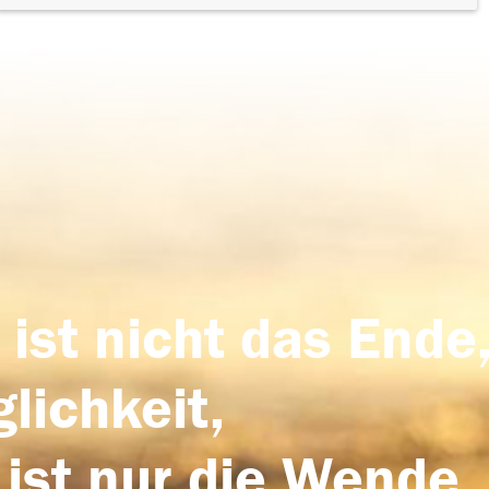
 ist nicht das Ende,
lichkeit,
 ist nur die Wende,