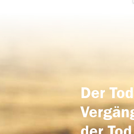
Der Tod
Vergäng
der Tod