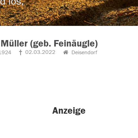
d los,
 Müller (geb. Feinäugle)
02.03.2022
1924
Deisendorf
Anzeige