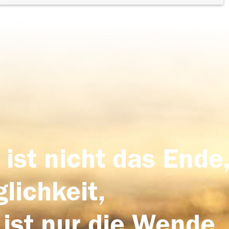
 ist nicht das Ende,
lichkeit,
 ist nur die Wende,