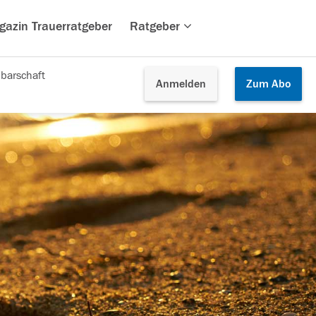
gazin Trauerratgeber
Ratgeber
barschaft
Anmelden
Zum
Abo