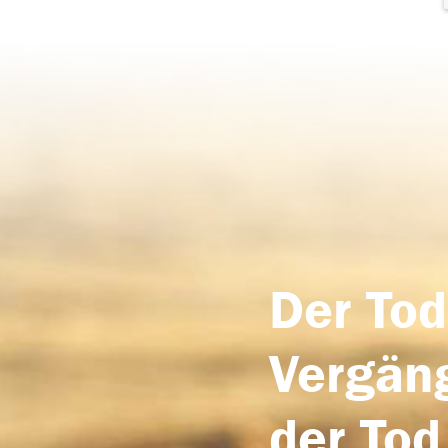
Der Tod
Vergäng
der Tod