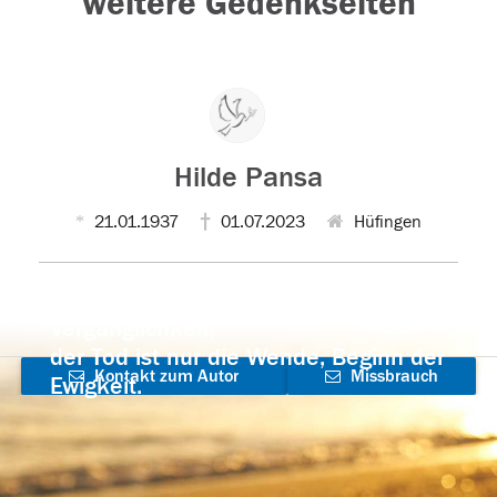
weitere Gedenkseiten
Hilde Pansa
21.01.1937
01.07.2023
Hüfingen
Der Tod ist nicht das Ende, nicht die
Vergänglichkeit,
der Tod ist nur die Wende, Beginn der
Kontakt zum Autor
Missbrauch
Ewigkeit.
aufnehmen
melden