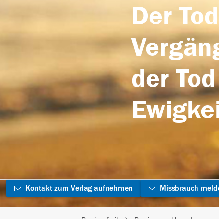
Der Tod
Vergäng
der Tod
Ewigkei
Kontakt zum Verlag aufnehmen
Missbrauch meld