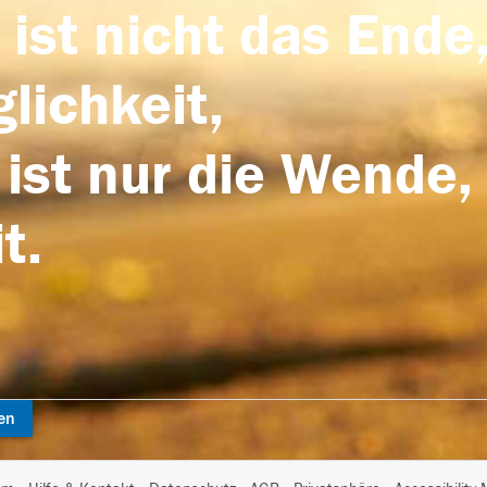
 ist nicht das Ende,
lichkeit,
 ist nur die Wende,
t.
en