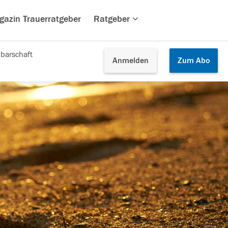
gazin Trauerratgeber
Ratgeber
barschaft
Anmelden
Zum
Abo