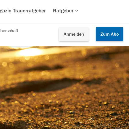
gazin Trauerratgeber
Ratgeber
barschaft
Anmelden
Zum
Abo