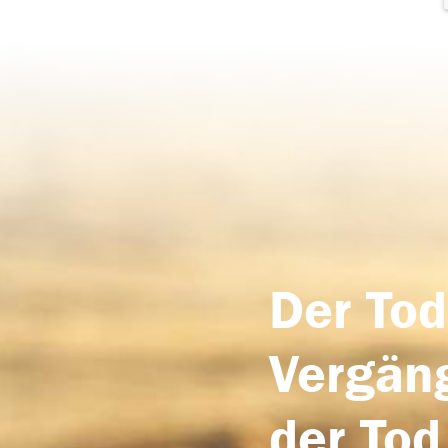
Der Tod
Vergäng
der Tod