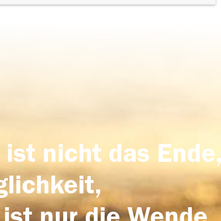
 ist nicht das Ende,
lichkeit,
 ist nur die Wende,