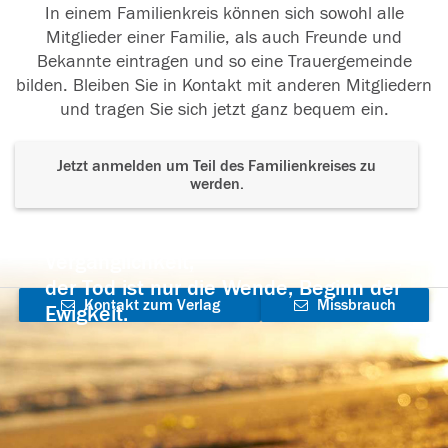
In einem Familienkreis können sich sowohl alle
Mitglieder einer Familie, als auch Freunde und
Bekannte eintragen und so eine Trauergemeinde
bilden. Bleiben Sie in Kontakt mit anderen Mitgliedern
und tragen Sie sich jetzt ganz bequem ein.
Jetzt anmelden um Teil des Familienkreises zu
werden.
Der Tod ist nicht das Ende, nicht die
Vergänglichkeit,
der Tod ist nur die Wende, Beginn der
Kontakt zum Verlag
Missbrauch
Ewigkeit.
aufnehmen
melden