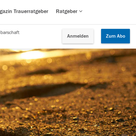
gazin Trauerratgeber
Ratgeber
barschaft
Anmelden
Zum
Abo