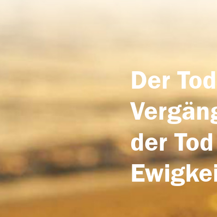
Der Tod
Vergäng
der Tod
Ewigkei