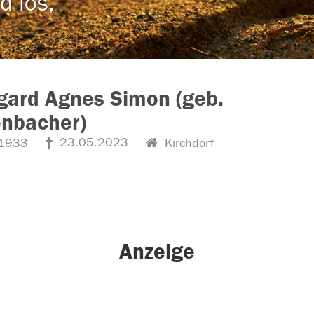
d los,
gard Agnes Simon (geb.
enbacher)
23.05.2023
1933
Kirchdorf
Anzeige