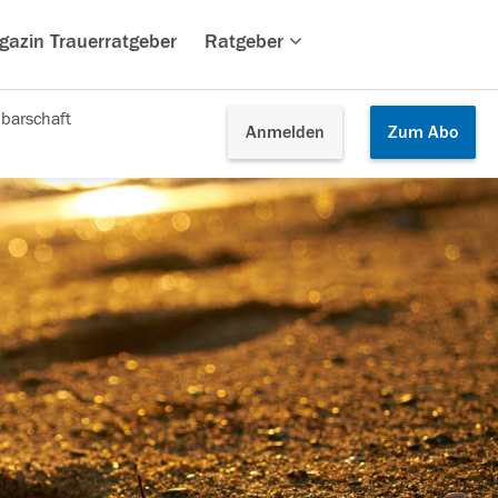
gazin Trauerratgeber
Ratgeber
barschaft
Anmelden
Zum
Abo