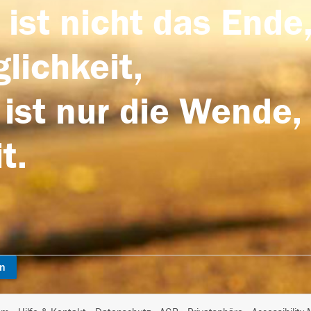
 ist nicht das Ende,
lichkeit,
 ist nur die Wende,
t.
en