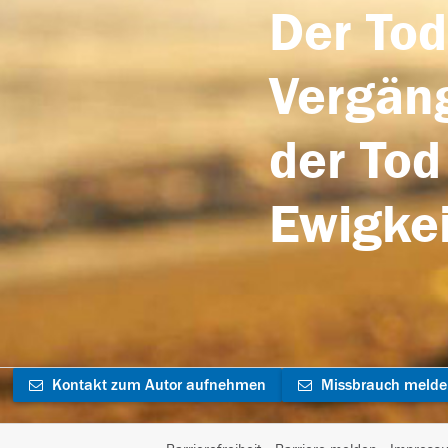
Der Tod
Vergäng
der Tod
Ewigkei
Kontakt zum Autor aufnehmen
Missbrauch meld