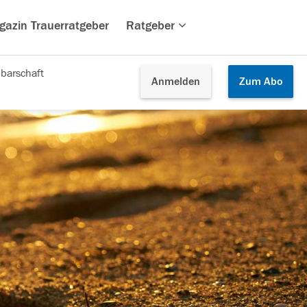
gazin Trauerratgeber
Ratgeber
barschaft
Anmelden
Zum
Abo