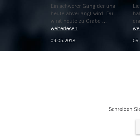
Ein schwerer Gang der uns
Li
heute abverlangt wird. Du
ha
wirst heute zu Grabe
...
er
weiterlesen
wei
09.05.2018
05
Schreiben Sie