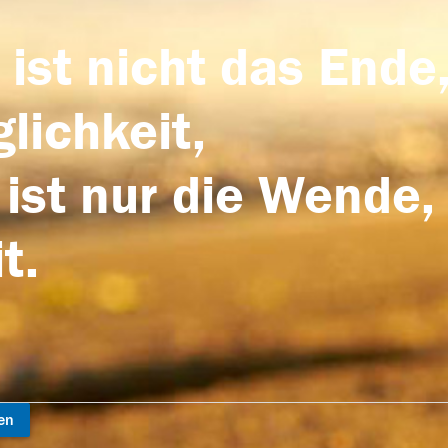
 ist nicht das Ende,
lichkeit,
 ist nur die Wende,
t.
en