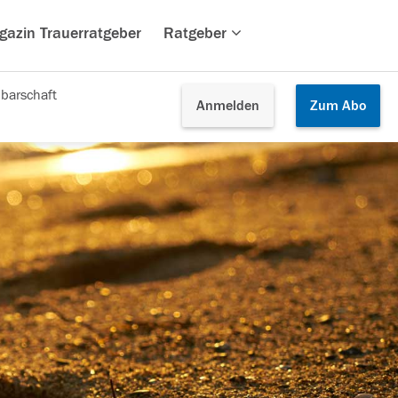
gazin Trauerratgeber
Ratgeber
barschaft
Anmelden
Zum
Abo