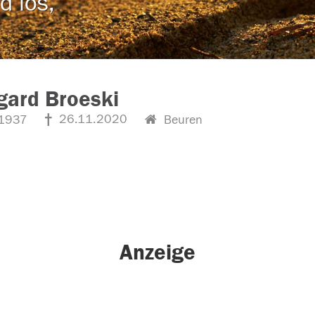
d los,
gard Broeski
26.11.2020
1937
Beuren
Anzeige