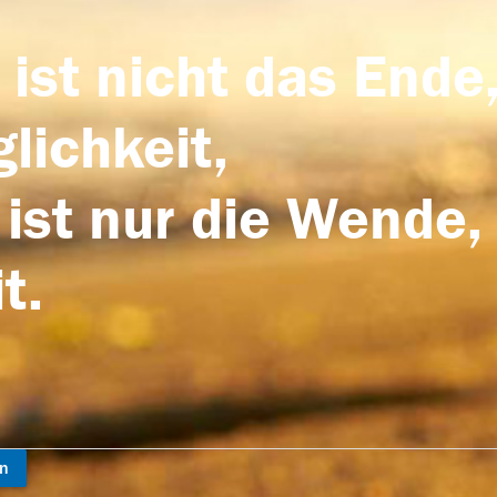
 ist nicht das Ende,
lichkeit,
 ist nur die Wende,
t.
en