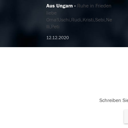
Aus Ungarn
Ruhe in Frieden
liebe
Oma!Uschi,Rudi,Kristi,Sebi,Ne
lli,Peti
12.12.2020
Schreiben Sie