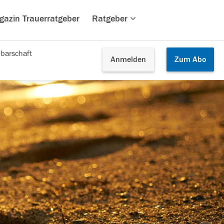
gazin Trauerratgeber
Ratgeber
barschaft
Anmelden
Zum
Abo