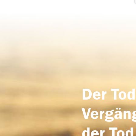
Der Tod
Vergäng
der Tod