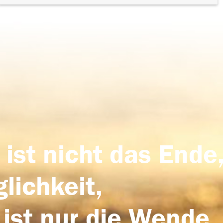
 ist nicht das Ende,
lichkeit,
 ist nur die Wende,