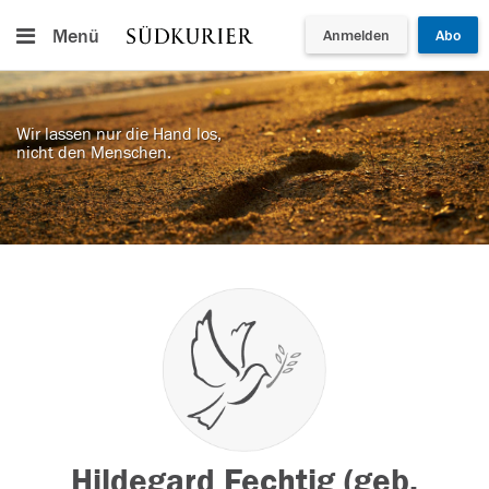
Menü
Anmelden
Abo
Wir lassen nur die Hand los,
nicht den Menschen.
Hildegard Fechtig (geb.