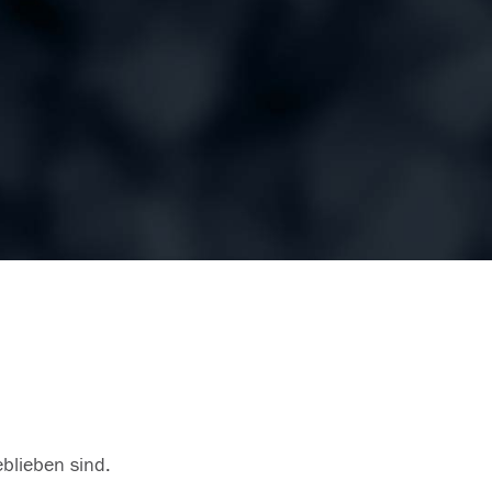
eblieben sind.