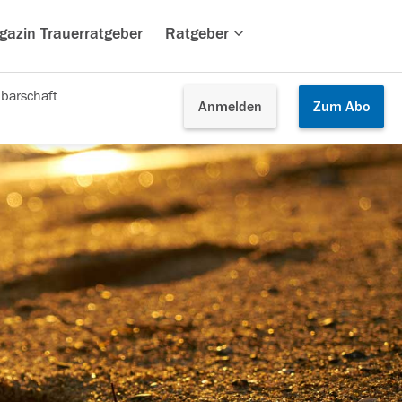
gazin Trauerratgeber
Ratgeber
barschaft
Anmelden
Zum
Abo