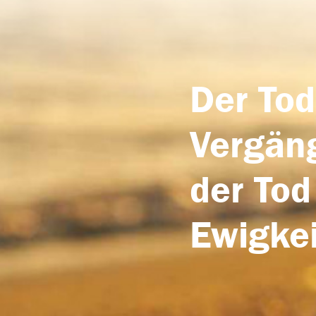
Der Tod
Vergäng
der Tod
Ewigkei