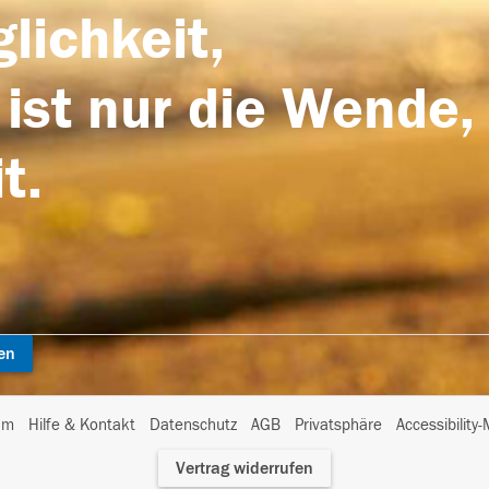
lichkeit,
 ist nur die Wende,
t.
en
I
um
Hilfe & Kontakt
Datenschutz
AGB
Privatsphäre
Accessibility
m
Vertrag widerrufen
A