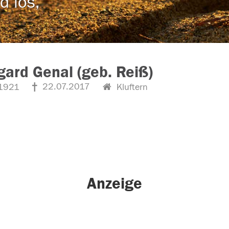
d los,
gard Genal (geb. Reiß)
22.07.2017
1921
Kluftern
Anzeige