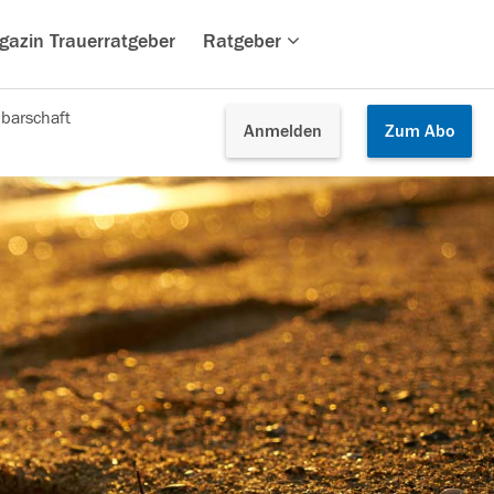
gazin Trauerratgeber
Ratgeber
barschaft
Anmelden
Zum
Abo