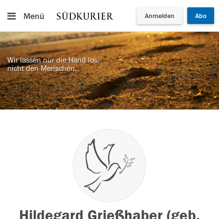
Menü
Anmelden
Abo
Wir lassen nur die Hand los,
nicht den Menschen.
Hildegard Grießhaber (geb.