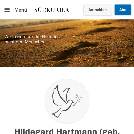
Menü
Anmelden
Abo
Wir lassen nur die Hand los,
nicht den Menschen.
Hildegard Hartmann (geb.