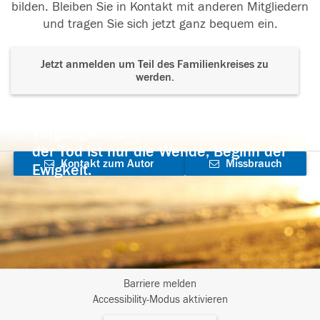
bilden. Bleiben Sie in Kontakt mit anderen Mitgliedern
und tragen Sie sich jetzt ganz bequem ein.
Jetzt anmelden um Teil des Familienkreises zu
werden.
Der Tod ist nicht das Ende, nicht die
Vergänglichkeit,
der Tod ist nur die Wende, Beginn der
Kontakt zum Autor
Missbrauch
Ewigkeit.
aufnehmen
melden
Barriere melden
I
Accessibility-Modus aktivieren