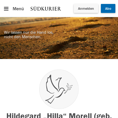
Menü
Anmelden
Abo
Wir lassen nur die Hand los,
nicht den Menschen.
Hildegard „Hilla“ Morell (geb.