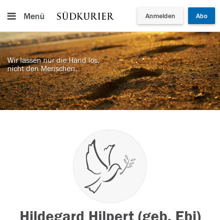
Menü
Anmelden
Abo
Wir lassen nur die Hand los,
nicht den Menschen.
Hildegard Hilpert (geb. Ebi)