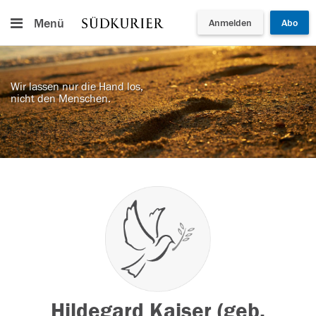
Menü
Anmelden
Abo
Wir lassen nur die Hand los,
nicht den Menschen.
Hildegard Kaiser (geb.