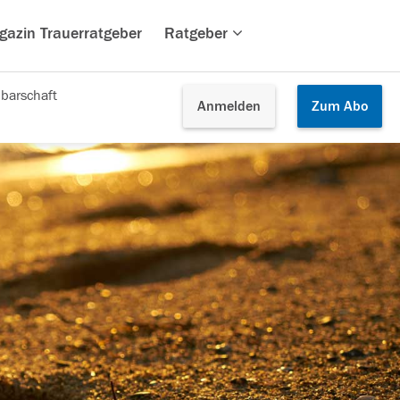
gazin Trauerratgeber
Ratgeber
barschaft
Anmelden
Zum
Abo