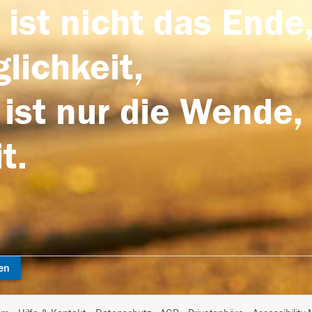
 ist nicht das Ende,
lichkeit,
 ist nur die Wende,
t.
en