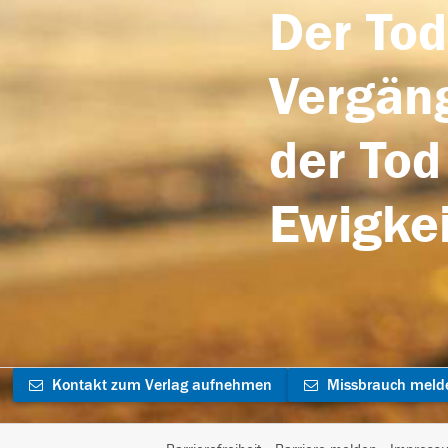
Der Tod
Vergäng
der Tod
Ewigkei
Kontakt zum Verlag aufnehmen
Missbrauch meld